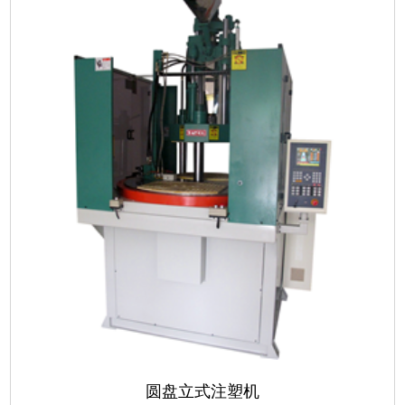
圆盘立式注塑机