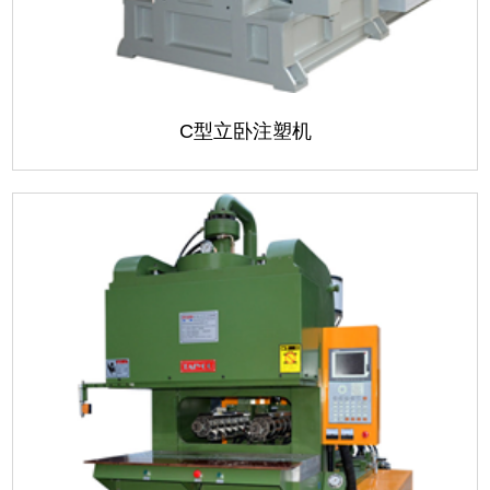
C型立卧注塑机