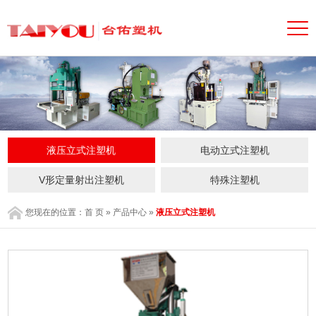
液压立式注塑机
电动立式注塑机
V形定量射出注塑机
特殊注塑机
您现在的位置：
首 页
»
产品中心
»
液压立式注塑机