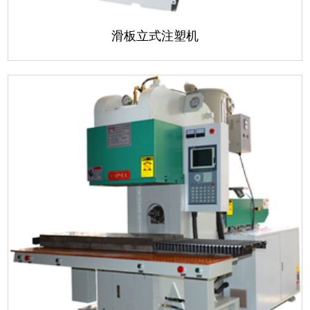
滑板立式注塑机