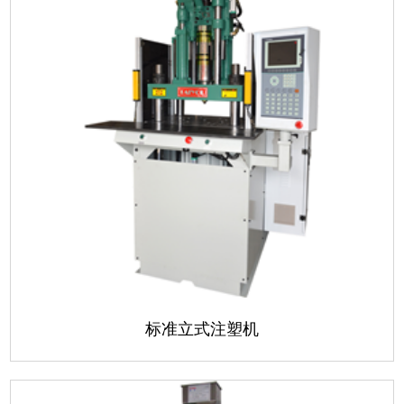
标准立式注塑机