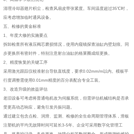
清理冷却器翅片积尘，检查风扇皮带张紧度。车间温度超过35℃时，
应考虑增加临时通风设备。
五、检修的黄金标准
1、年度大修的实施要点
拆卸检查所有液压阀芯磨损情况，使用内窥镜探查油缸内壁划痕。同
步更换所有密封件，特别注意射台油缸的格莱圈成组更换。
2、精度恢复的关键工序
采用激光跟踪仪校准射台导轨直线度，要求0.02mm/m以内。模板平
行度调整需使用0.01mm精度的百分表配合专业工装。
3、改造升级的效益评估
老旧设备可考虑将普通电机改为伺服系统，但需评估机械结构是否承
受更高动态响应，避免引发共振问题。
通过建立包含点检、润滑、监测、检修的全生命周期管理体系，滑板
注塑机的平均无故障时间可延长3-5年。企业可采用数字化管理工
具，将养护记录、备件更换、故障分析等数据整合，形成预测性维护