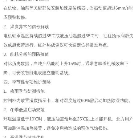
在机铰、油泵等关键部位安装加速度传感器，当振动值超过6mm/s时
应预警检修。
2、温度异常的信号解读
电机轴承温度持续超过85℃或液压油温超过55℃时，往往预示润滑失
效或超负荷运行。红外热成像仪可快速定位异常发热点。
3、能耗分析的预防价值
对比历史数据，当吨产品能耗上升15%时，通常意味着机械效率下
降，可安装智能电表建立能耗基线。
四、季节性专项维护策略
1、梅雨季节防潮措施
控制柜内放置湿度指示卡，相对湿度超过60%需启动加热除湿功能。
2、冬季低温启动规范
环境温度低于10℃时，液压油需预热至25℃以上才能开机。北方用户
可加装油温加热装置，避免冷启动造成的泵体气蚀损伤。
3、高温季节散热优化