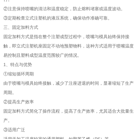
②注意保持喷嘴的清洁和温度稳定，防止熔料堵塞或温度波动。
③定期检查立式注塑机的液压系统，确保动作准确可靠。
三、固定加料方式
固定加料方式是指在整个注塑成型过程中，喷嘴与模具始终保持接
触，即立式注塑机座固定不动地预塑物料，这种方式适用于喷嘴温度
易控制且塑料成型温度范围较广的情况。
1、特点与优势
①缩短循环周期
由于喷嘴与模具始终接触，减少了注座进退的时间，显著缩短了生产
周期。
②提高生产效率
固定加料方式简化了操作流程，提高了生产效率，尤其适合大批量生
产。
③适用广泛
适用于加工温度较宽的通用塑料，如聚苯乙烯（PS）等。