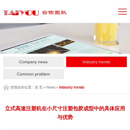
Company news
Industry trends
Common problem
您现在的位置：
首 页
»
News
»
Industry trends
立式高速注塑机在小尺寸注塑包胶成型中的具体应用
与优势