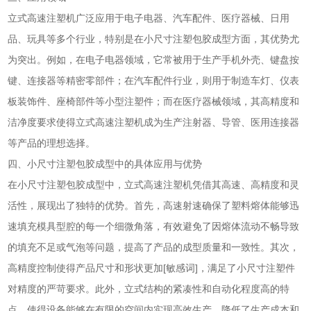
立式高速注塑机广泛应用于电子电器、汽车配件、医疗器械、日用
品、玩具等多个行业，特别是在小尺寸注塑包胶成型方面，其优势尤
为突出。例如，在电子电器领域，它常被用于生产手机外壳、键盘按
键、连接器等精密零部件；在汽车配件行业，则用于制造车灯、仪表
板装饰件、座椅部件等小型注塑件；而在医疗器械领域，其高精度和
洁净度要求使得立式高速注塑机成为生产注射器、导管、医用连接器
等产品的理想选择。
四、小尺寸注塑包胶成型中的具体应用与优势
在小尺寸注塑包胶成型中，立式高速注塑机凭借其高速、高精度和灵
活性，展现出了独特的优势。首先，高速射速确保了塑料熔体能够迅
速填充模具型腔的每一个细微角落，有效避免了因熔体流动不畅导致
的填充不足或气泡等问题，提高了产品的成型质量和一致性。其次，
高精度控制使得产品尺寸和形状更加[敏感词]，满足了小尺寸注塑件
对精度的严苛要求。此外，立式结构的紧凑性和自动化程度高的特
点，使得设备能够在有限的空间内实现高效生产，降低了生产成本和