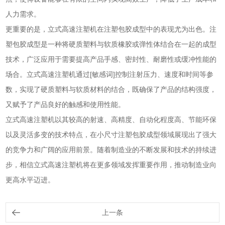
人力需求。
更重要的是，立式高速注塑机在注塑包胶成型中的表现尤为出色。注
塑包胶成型是一种将硬质塑料与软质橡胶或弹性体结合在一起的成型
技术，广泛应用于需要提高产品手感、密封性、耐磨性或缓冲性能的
场合。立式高速注塑机通过[敏感词]控制注射压力、速度和时间等参
数，实现了硬质塑料与软质材料的结合，既确保了产品的结构强度，
又赋予了产品良好的触感和使用性能。
立式高速注塑机以其较高的射速、高精度、自动化程度高、节能环保
以及灵活多变的技术特点，在小尺寸注塑包胶成型领域展现出了强大
的竞争力和广阔的应用前景。随着制造业的不断发展和技术的持续进
步，相信立式高速注塑机将在更多领域发挥重要作用，推动制造业向
更高水平迈进。
上一条