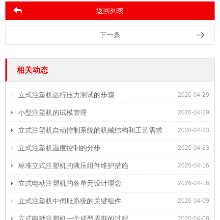
返回列表
下一条
相关动态
立式注塑机运行压力测试的步骤
2026-04-29
小型注塑机的试模管理
2026-04-29
立式注塑机自动控制系统的机械结构和工艺需求
2026-04-23
立式注塑机温度控制的分步
2026-04-23
标准立式注塑机的液压组件维护措施
2026-04-16
立式电动注塑机的各单元设计理念
2026-04-16
立式注塑机中伺服系统的关键组件
2026-04-09
立式电动注塑机一个成型周期的过程
2026-04-09