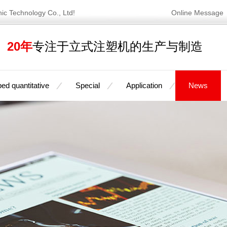
nic Technology Co., Ltd!
Online Message
20年
专注于立式注塑机的生产与制造
ed quantitative
Special
Application
News