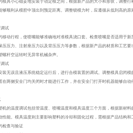
的模具小心稳妥地安装于动定模之间，根据新产品的大小和形状，调整行
能够顺利从模腔中顶出到预定距离。调整锁模力时，应遵循从低到高的原
置调试
的移动行程，使喷嘴能够准确地对准模具浇口套。检查喷嘴是否适用于新
保压压力、注射座压力以及背压压力等参数，根据新产品的材质和工艺要
塑螺杆空运转时无异常机械杂声。
置调试
安装无误且液压系统稳定运行后，进行合模装置的调试。调整模具启闭模
置在两侧安全门均关闭时才能进行工作，并在安全门打开时机器能够自动
试
塑机的温度调试包括管温度、喷嘴温度和模具温度三个方面，根据新材料
动性能。模具温度则主要影响塑料的冷却和固化过程，需根据产品结构和工
的检查与验证