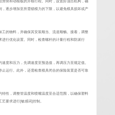
程滑块和动模板的开模行程。同时，设置好顶出机构，确
则，逐步增加至所需锁模力的下限，以避免模具损坏或产
加工的物料，并确保其安装顺当、流道顺畅。接着，调整
求进行优化设置。同时，检查螺杆的计量行程和防涎行
的速度和压力，先调速度至预选值，再调压力至规定值。
停止运行。此外，还需检查模具闭合的保险装置是否可靠
的特性，调整管温度和喷嘴温度至合适范围，以确保塑料
艺要求进行[敏感词]控制。