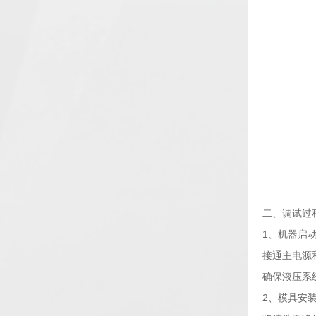
二、调试过
1、机器启
接通主电源
确保液压系
2、模具安