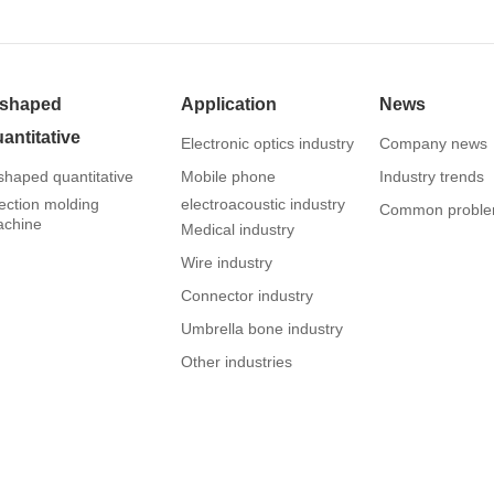
-shaped
Application
News
antitative
Electronic optics industry
Company news
shaped quantitative
Mobile phone
Industry trends
jection molding
electroacoustic industry
Common probl
chine
Medical industry
Wire industry
Connector industry
Umbrella bone industry
Other industries