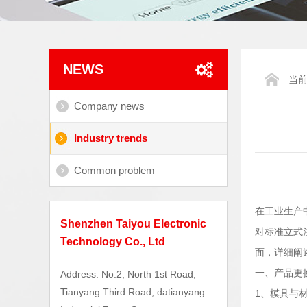
NEWS
当
Company news
Industry trends
Common problem
在工业生产
Shenzhen Taiyou Electronic
对标准立式
Technology Co., Ltd
面，详细阐
一、产品更
Address: No.2, North 1st Road,
Tianyang Third Road, datianyang
1、模具与