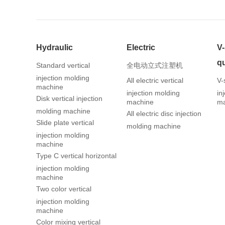
Hydraulic
Electric
V
qu
Standard vertical
全电动立式注塑机
injection molding
All electric vertical
V-
machine
injection molding
in
Disk vertical injection
machine
ma
molding machine
All electric disc injection
Slide plate vertical
molding machine
injection molding
machine
Type C vertical horizontal
injection molding
machine
Two color vertical
injection molding
machine
Color mixing vertical