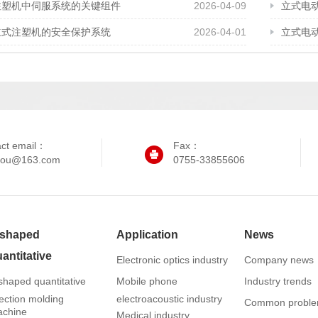
注塑机中伺服系统的关键组件
2026-04-09
立式电
立式注塑机的安全保护系统
2026-04-01
立式电
act email：
Fax：
iyou@163.com
0755-33855606
-shaped
Application
News
antitative
Electronic optics industry
Company news
shaped quantitative
Mobile phone
Industry trends
jection molding
electroacoustic industry
Common probl
chine
Medical industry