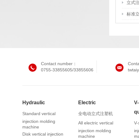
立式
标准
Contact number：
Cont
0755-33855605/33855606
twta
Hydraulic
Electric
V
qu
Standard vertical
全电动立式注塑机
injection molding
All electric vertical
V-
machine
injection molding
in
Disk vertical injection
machine
ma