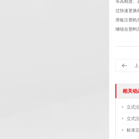
等高精度、
过快速更换
滑板注塑机
继续在塑料
上
相关动
立式
标准