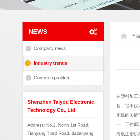
NEWS
当
Company news
Industry trends
Common problem
在塑料加工
Shenzhen Taiyou Electronic
备，它不仅
Technology Co., Ltd
系统的关键
一、工作原
Address: No.2, North 1st Road,
Tianyang Third Road, datianyang
滑板注塑机