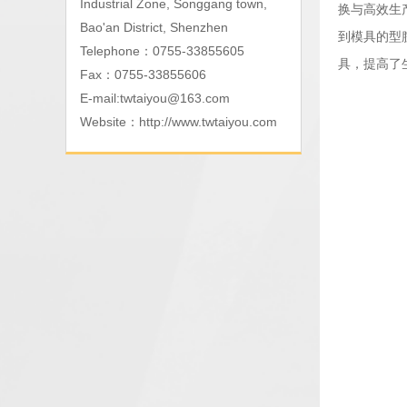
Industrial Zone, Songgang town,
换与高效生
Bao'an District, Shenzhen
到模具的型
Telephone：0755-33855605
具，提高了
Fax：0755-33855606
E-mail:
twtaiyou@163.com
Website：
http://www.twtaiyou.com