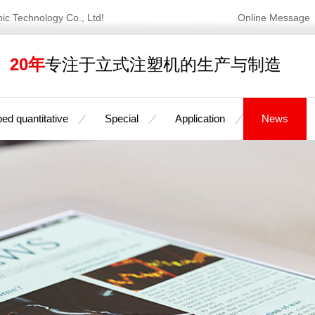
nic Technology Co., Ltd!
Online Message
20年
专注于立式注塑机的生产与制造
ed quantitative
Special
Application
News