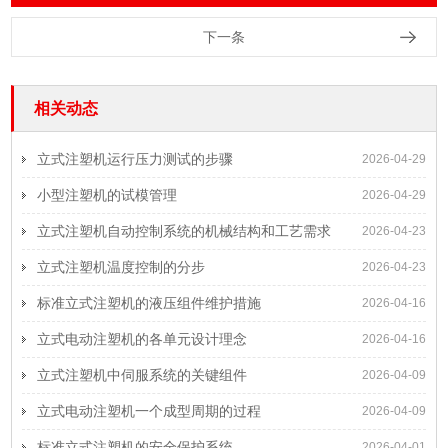
下一条
相关动态
立式注塑机运行压力测试的步骤
2026-04-29
小型注塑机的试模管理
2026-04-29
立式注塑机自动控制系统的机械结构和工艺需求
2026-04-23
立式注塑机温度控制的分步
2026-04-23
标准立式注塑机的液压组件维护措施
2026-04-16
立式电动注塑机的各单元设计理念
2026-04-16
立式注塑机中伺服系统的关键组件
2026-04-09
立式电动注塑机一个成型周期的过程
2026-04-09
标准立式注塑机的安全保护系统
2026-04-01