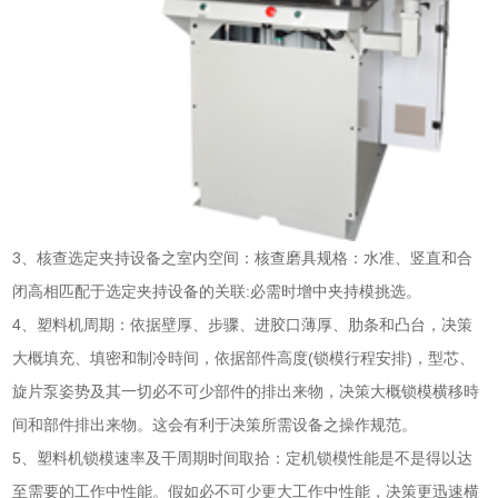
3、核查选定夹持设备之室内空间：核查磨具规格：水准、竖直和合
闭高相匹配于选定夹持设备的关联:必需时增中夹持模挑选。
4、塑料机周期：依据壁厚、步骤、进胶口薄厚、肋条和凸台，决策
大概填充、填密和制冷時间，依据部件高度(锁模行程安排)，型芯、
旋片泵姿势及其一切必不可少部件的排出来物，决策大概锁模横移時
间和部件排出来物。这会有利于决策所需设备之操作规范。
5、塑料机锁模速率及干周期时间取拾：定机锁模性能是不是得以达
至需要的工作中性能。假如必不可少更大工作中性能，决策更迅速横