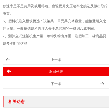
移速率是不是共用及或用得着。查验提升夹压速率之挑选及做出取拾
决策。
6、塑料机注入模块挑选：决策某一单元具充裕容量，能接受引入之
注入量。一般挑选是所需注入介于总容积的一成到八成中间。
7、测算立式注塑机生产量：每钟头輸出净重，注塑加工一碑商品要
是多少时间这些！
上一条
返回列表
下一条
相关动态