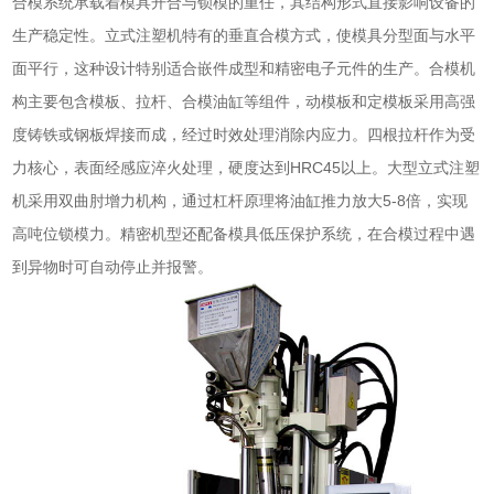
合模系统承载着模具开合与锁模的重任，其结构形式直接影响设备的
生产稳定性。立式注塑机特有的垂直合模方式，使模具分型面与水平
面平行，这种设计特别适合嵌件成型和精密电子元件的生产。合模机
构主要包含模板、拉杆、合模油缸等组件，动模板和定模板采用高强
度铸铁或钢板焊接而成，经过时效处理消除内应力。四根拉杆作为受
力核心，表面经感应淬火处理，硬度达到HRC45以上。大型立式注塑
机采用双曲肘增力机构，通过杠杆原理将油缸推力放大5-8倍，实现
高吨位锁模力。精密机型还配备模具低压保护系统，在合模过程中遇
到异物时可自动停止并报警。