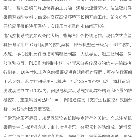
射时，蓄能器瞬间释放储存的压力油，满足大流量需求。油缸密封件
采用聚氨酯材料，确保在高压高温环境下长期可靠工作。部分机型已
开始应用伺服液压系统，实现压力流量的准确闭环控制。
电气控制系统犹如设备的大脑，指挥各部件协调运作。现代立式注塑
机普遍采用PLC+触摸屏的控制架构，部分机型已升级为工业PC控制
系统。核心控制元件包括可编程控制器、人机界面、温度控制器、伺
服驱动器等。PLC作为控制中枢，处理来自各传感器的信号并输出执
行指令。10英寸以上彩色触摸屏提供直观的操作界面，可存储数百组
工艺参数。温度控制采用PID算法，配合SSR固态继电器，将料筒温
度波动控制在±1℃以内。伺服电机驱动系统实现螺杆转速和位置的准
确控制，重复精度可达0.1mm。网络通信接口支持远程监控和数据分
析，为智能制造奠定基础。
润滑系统虽不起眼，却是保障设备长期稳定运行的关键。立式注塑机
采用集中自动润滑方式，由电动润滑泵、分配器和管路组成。润滑泵
定时定量向各润滑点输送润滑脂，确保导轨、轴承等摩擦副处于良好