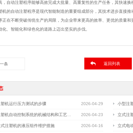
具，自动注塑程序能够高效完成大批量、高重复性的生产任务，其快速换
塑机的自动注塑程序是现代智能制造的重要组成部分，其技术进步直接推
序正在不断突破传统生产的局限，为企业带来更高的效率、更优的质量和
动化、智能化和绿色化的道路上迈出坚实的步伐。
返回列表
一条
态
注塑机运行压力测试的步骤
2026-04-29
小型注
立式注塑机自动控制系统的机械结构和工艺需求
2026-04-23
立式注
立式注塑机的液压组件维护措施
2026-04-16
立式电