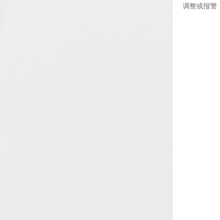
调整或报警