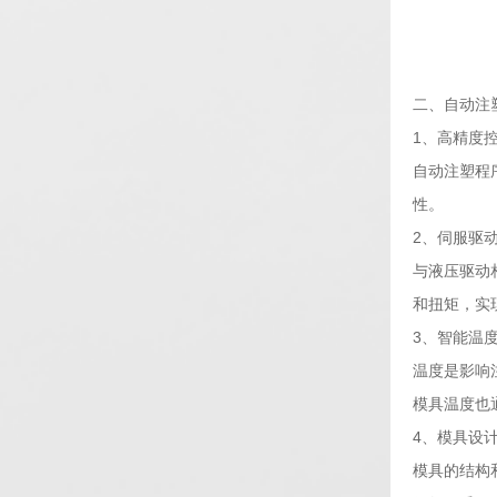
二、自动注
1、高精度
自动注塑程
性。
2、伺服驱
与液压驱动
和扭矩，实
3、智能温
温度是影响
模具温度也
4、模具设
模具的结构