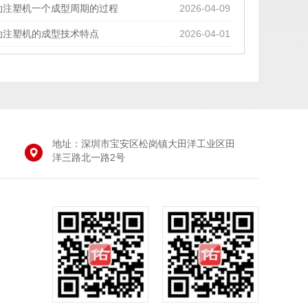
动注塑机一个成型周期的过程
2026-04-09
动注塑机的成型技术特点
2026-04-01
地址：深圳市宝安区松岗镇大田洋工业区田
洋三路北一路2号