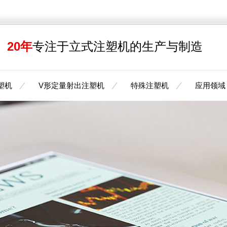
20年
专注于立式注塑机的生产与制造
塑机
V形定量射出注塑机
特殊注塑机
应用领域