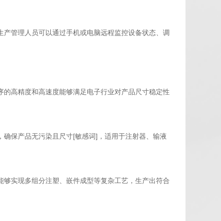
生产管理人员可以通过手机或电脑远程监控设备状态、调
序的高精度和高速度能够满足电子行业对产品尺寸稳定性
确保产品无污染且尺寸[敏感词]，适用于注射器、输液
能够实现多组分注塑、嵌件成型等复杂工艺，生产出符合