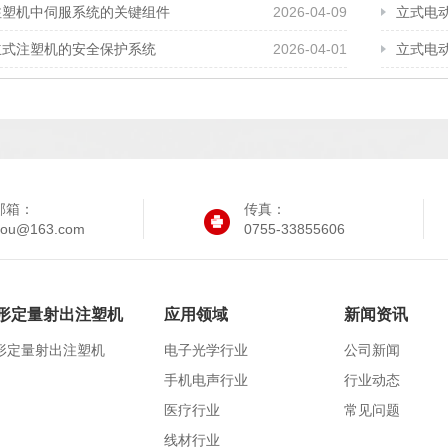
注塑机中伺服系统的关键组件
2026-04-09
立式电
立式注塑机的安全保护系统
2026-04-01
立式电
邮箱：
传真：
iyou@163.com
0755-33855606
形定量射出注塑机
应用领域
新闻资讯
形定量射出注塑机
电子光学行业
公司新闻
手机电声行业
行业动态
医疗行业
常见问题
线材行业