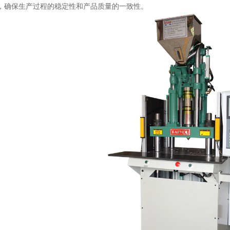
，确保生产过程的稳定性和产品质量的一致性。