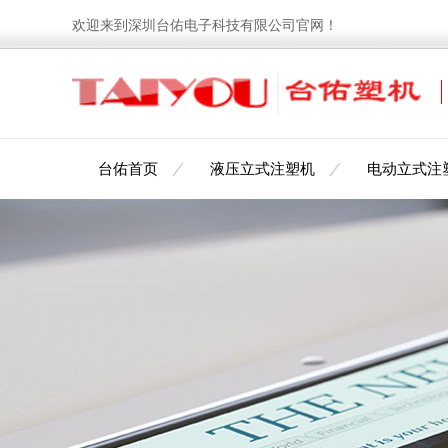
欢迎来到深圳台佑电子科技有限公司官网！
台佑首页
液压立式注塑机
电动立式注