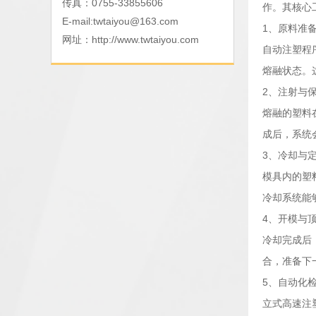
传真：0755-33855606
作。其核心
E-mail:
twtaiyou@163.com
1、原料准
网址：
http://www.twtaiyou.com
自动注塑程
熔融状态。
2、注射与
熔融的塑料
成后，系统
3、冷却与
模具内的塑
冷却系统能
4、开模与
冷却完成后
合，准备下
5、自动化
立式高速注