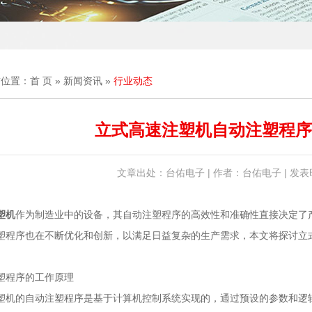
前位置：
首 页
»
新闻资讯
»
行业动态
立式高速注塑机自动注塑程序
文章出处：台佑电子 | 作者：台佑电子 | 发表时间
塑机
作为制造业中的设备，其自动注塑程序的高效性和准确性直接决定了
塑程序也在不断优化和创新，以满足日益复杂的生产需求，本文将探讨立
塑程序的工作原理
塑机的自动注塑程序是基于计算机控制系统实现的，通过预设的参数和逻