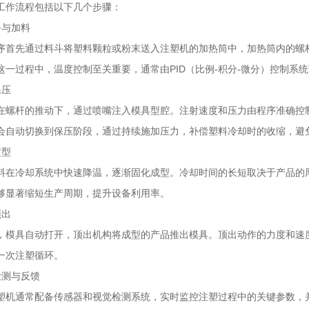
工作流程包括以下几个步骤：
备与加料
序首先通过料斗将塑料颗粒或粉末送入注塑机的加热筒中，加热筒内的螺
这一过程中，温度控制至关重要，通常由PID（比例-积分-微分）控制系
保压
在螺杆的推动下，通过喷嘴注入模具型腔。注射速度和压力由程序准确控
会自动切换到保压阶段，通过持续施加压力，补偿塑料冷却时的收缩，避
定型
料在冷却系统中快速降温，逐渐固化成型。冷却时间的长短取决于产品的
够显著缩短生产周期，提升设备利用率。
顶出
，模具自动打开，顶出机构将成型的产品推出模具。顶出动作的力度和速
一次注塑循环。
检测与反馈
塑机通常配备传感器和视觉检测系统，实时监控注塑过程中的关键参数，