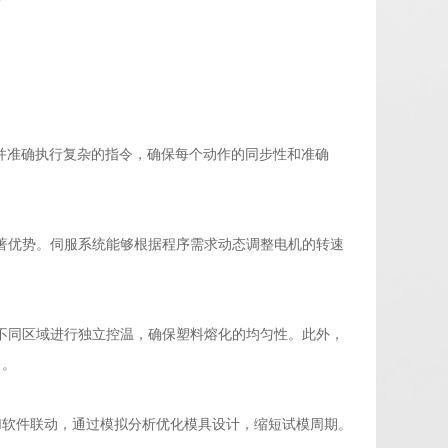
并准确执行复杂的指令，确保每个动作的同步性和准确
著优势。伺服系统能够根据程序需求动态调整电机的转速
不同区域进行独立控温，确保塑料熔化的均匀性。此外，
力。
AM软件联动，通过模拟分析优化模具设计，缩短试模周期。