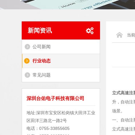
新闻资讯
当
公司新闻
行业动态
常见问题
立式高速注
深圳台佑电子科技有限公司
升，自动注
场景。
地址:深圳市宝安区松岗镇大田洋工业
一、自动注
区田洋三路北一路2号
电话：0755-33855605
立式高速注