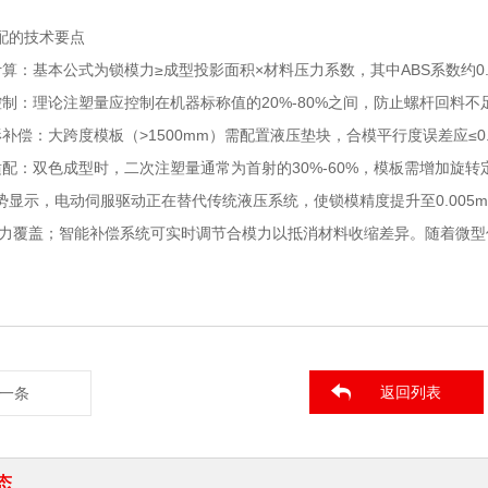
配的技术要点
算：基本公式为锁模力≥成型投影面积×材料压力系数，其中ABS系数约0.3t/c
控制：理论注塑量应控制在机器标称值的20%-80%之间，防止螺杆回料不
补偿：大跨度模板（>1500mm）需配置液压垫块，合模平行度误差应≤0.0
适配：双色成型时，二次注塑量通常为首射的30%-60%，模板需增加旋转
势显示，电动伺服驱动正在替代传统液压系统，使锁模精度提升至0.005
锁模力覆盖；智能补偿系统可实时调节合模力以抵消材料收缩差异。随着微型
。
返回列表
一条
态