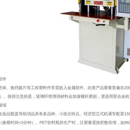
部件
体、换挡拨片等工程塑料件常需嵌入金属部件。此类产品重量普遍在200-1
MPa）。值得注意的是，玻璃纤维增强材料会加速螺杆磨损，需选用双合金机筒
领域
化妆品瓶盖等快消品具有多品种、小批次特点。经济型立式机通常配置150-4
换模时间<3分钟）。PET饮料瓶胚生产时，注塑量需按腔数倍增，如96腔