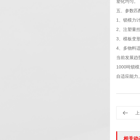
塑化均匀。
五、参数匹
1、锁模力计
2、注塑量
3、模板变形
4、多物料
当前发展趋
1000吨
自适应能力
上
相关动