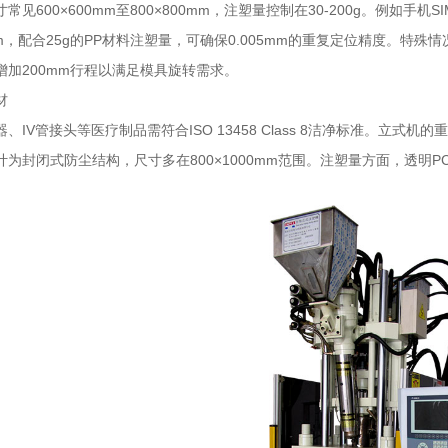
常见600×600mm至800×800mm，注塑量控制在30-200g。例如手
0mm，配合25g的PP材料注塑量，可确保0.005mm的重复定位精度。
增加200mm行程以满足模具旋转需求。
材
、IV管接头等医疗制品需符合ISO 13458 Class 8洁净标准。立式机
为封闭式防尘结构，尺寸多在800×1000mm范围。注塑量方面，透明PC材质