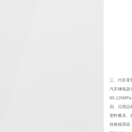
三、汽车零
汽车继电器壳
80-120
四、日用品
塑料餐具、
快换模系统（