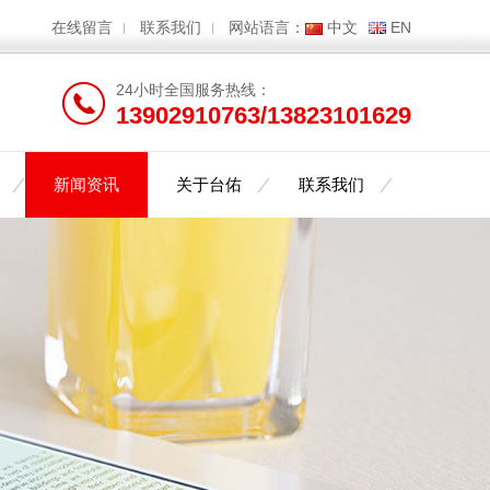
在线留言
联系我们
网站语言：
中文
EN
24小时全国服务热线：
13902910763/13823101629
新闻资讯
关于台佑
联系我们