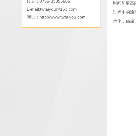
传真：0755-33855606
时间和更高
E-mail:
twtaiyou@163.com
过程中的浪
网址：
http://www.twtaiyou.com
优化，确保