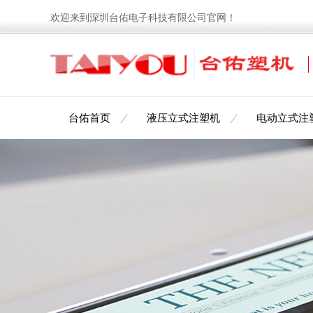
欢迎来到深圳台佑电子科技有限公司官网！
台佑首页
液压立式注塑机
电动立式注