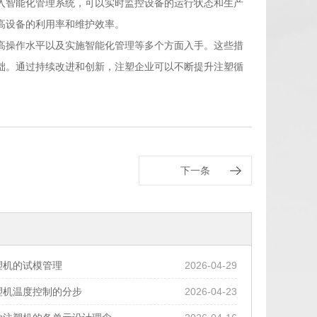
入智能化管理系统，可以实时监控设备的运行状态和生产
高设备的利用率和维护效率。
高操作水平以及实施智能化管理等多个方面入手。这些措
础。通过持续改进和创新，注塑企业可以不断提升注塑循
下一条
塑机的试模管理
2026-04-29
塑机温度控制的分步
2026-04-23