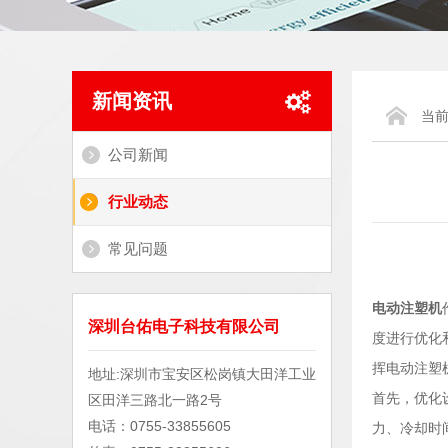
新闻资讯
当
公司新闻
行业动态
常见问题
电动注塑机
深圳台佑电子科技有限公司
度进行优化
挥电动注塑
地址:深圳市宝安区松岗镇大田洋工业
首先，优化
区田洋三路北一路2号
电话：0755-33855605
力、冷却时