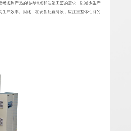
应考虑到产品的结构特点和注塑工艺的需求，以减少生产
高生产效率。因此，在设备配置阶段，应注重整体性能的