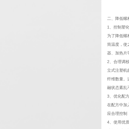
二、降低螺
1、控制塑
为了降低螺
筒温度，使
器、加热片
2、合理调
立式注塑机
纤维数量。
融状态紊乱
3、优化配
在配方中加
应合理控制
4、使用优