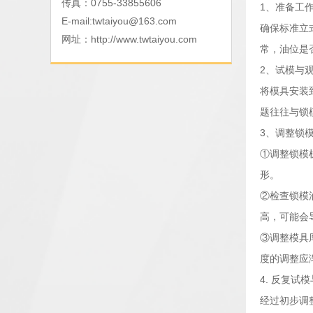
传真：0755-33855606
1、准备工
E-mail:
twtaiyou@163.com
确保标准立
网址：
http://www.twtaiyou.com
常，油位是
2、试模与
将模具安装
题往往与锁
3、调整锁
①调整锁模
形。
②检查锁模
高，可能会
③调整模具
度的调整应
4. 反复试
经过初步调