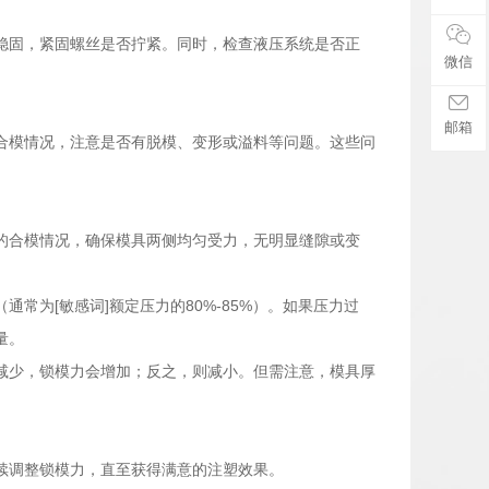
稳固，紧固螺丝是否拧紧。同时，检查液压系统是否正
微信
邮箱
合模情况，注意是否有脱模、变形或溢料等问题。这些问
的合模情况，确保模具两侧均匀受力，无明显缝隙或变
常为[敏感词]额定压力的80%-85%）。如果压力过
量。
减少，锁模力会增加；反之，则减小。但需注意，模具厚
续调整锁模力，直至获得满意的注塑效果。