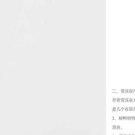
二、背压应
尽管背压在
是几个在应
1、材料特
混合。