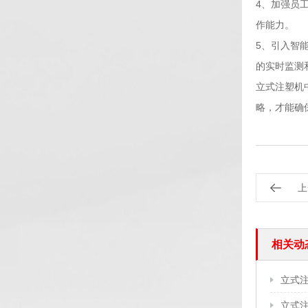
4、加强员
作能力。
5、引入智
的实时监测
立式注塑机
略，才能确
上
相关动
立式