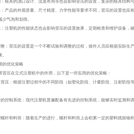
构：模具的浇口设计、流道布局等也会影响背压的设置，复杂的模具结构
求：产品的外观质量、尺寸精度、力学性能等要求不同，背压的设置也应
减少气泡和划痕。
态：注塑机的性能状态也会影响背压的设置效果，定期检查和维护设备，
调整：背压的设置是一个不断试验和调整的过程，操作人员应根据实际生
果。
用的优化策略
挥背压在立式注塑机中的作用，以下是一些实用的优化策略：
定背压：根据注塑过程中的不同阶段（如塑化阶段、计量阶段、注射阶段
进的控制系统：现代注塑机普遍配备有先进的控制系统，能够实时监测和
。
理螺杆和料筒：随着生产的进行，螺杆和料筒上会积累一定的塑料残留物