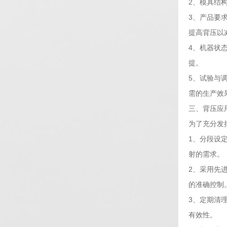
2、模具结
3、产品要
提高背压以
4、机器状
提。
5、试验与
需的生产效
三、背压应
为了充分发
1、分段设
射的需求。
2、采用先
的准确控制
3、定期清
有效性。