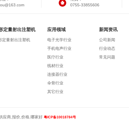
iyou@163.com
0755-33855606
形定量射出注塑机
应用领域
新闻资讯
形定量射出注塑机
电子光学行业
公司新闻
手机电声行业
行业动态
医疗行业
常见问题
线材行业
连接器行业
伞骨行业
其它行业
应商,报价,价格,哪家好
粤ICP备10018784号