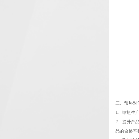
三、预热对
1、缩短生
2、提升产
品的合格率