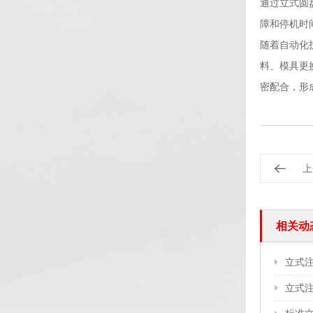
通过立式圆
障和停机时
随着自动化
料、模具更
密配合，形
上
相关动
立式