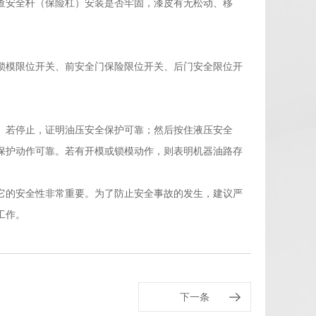
查安全杆（保险杠）安装是否牢固，漆皮有无松动、移
锁模限位开关、前安全门保险限位开关、后门安全限位开
。若停止，证明油压安全保护可靠；然后按住液压安全
保护动作可靠。若有开模或锁模动作，则表明机器油路存
它的安全性非常重要。为了防止安全事故的发生，建议严
工作。
下一条