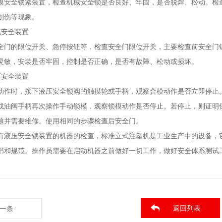
模安全锁紧装置，检查机械安全锁是否良好、牢固，是否脱焊、松动。检
划伤等现象。
气安全装置
全门的限位开关、急停按钮等，检查安全门限位开关，主要检查前安全门
灵敏，安装是否牢固，控制是否正确，是否有故障、松动或损坏。
压安全装置
动作时，按下液压安全锁阀的触摸轮或手柄，观察合模动作是否立即停止
或油阀手柄再次操作手动锁模，观察锁模动作是否停止。若停止，则证明
题并需要维修。使用相同的步骤检查后安全门。
有液压安全锁装置的机器的检查，标准立式注塑机是工业生产中的设备，
书和规范。操作员需要在启动机器之前做好一切工作，做好安全体系测试
返回列表
一条