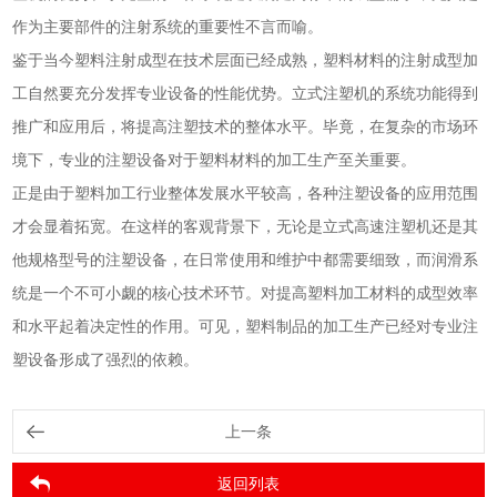
作为主要部件的注射系统的重要性不言而喻。
鉴于当今塑料注射成型在技术层面已经成熟，塑料材料的注射成型加
工自然要充分发挥专业设备的性能优势。立式注塑机的系统功能得到
推广和应用后，将提高注塑技术的整体水平。毕竟，在复杂的市场环
境下，专业的注塑设备对于塑料材料的加工生产至关重要。
正是由于塑料加工行业整体发展水平较高，各种注塑设备的应用范围
才会显着拓宽。在这样的客观背景下，无论是立式高速注塑机还是其
他规格型号的注塑设备，在日常使用和维护中都需要细致，而润滑系
统是一个不可小觑的核心技术环节。对提高塑料加工材料的成型效率
和水平起着决定性的作用。可见，塑料制品的加工生产已经对专业注
塑设备形成了强烈的依赖。
上一条
返回列表