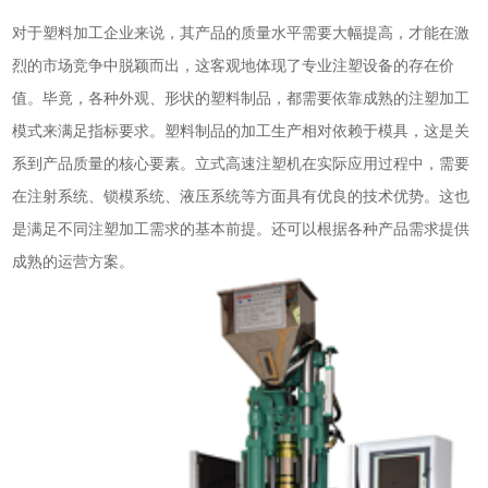
对于塑料加工企业来说，其产品的质量水平需要大幅提高，才能在激
烈的市场竞争中脱颖而出，这客观地体现了专业注塑设备的存在价
值。毕竟，各种外观、形状的塑料制品，都需要依靠成熟的注塑加工
模式来满足指标要求。塑料制品的加工生产相对依赖于模具，这是关
系到产品质量的核心要素。立式高速注塑机在实际应用过程中，需要
在注射系统、锁模系统、液压系统等方面具有优良的技术优势。这也
是满足不同注塑加工需求的基本前提。还可以根据各种产品需求提供
成熟的运营方案。