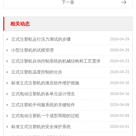
下一条
相关动态
立式注塑机运行压力测试的步骤
2026-04-29
小型注塑机的试模管理
2026-04-29
立式注塑机自动控制系统的机械结构和工艺需求
2026-04-23
立式注塑机温度控制的分步
2026-04-23
标准立式注塑机的液压组件维护措施
2026-04-16
立式电动注塑机的各单元设计理念
2026-04-16
立式注塑机中伺服系统的关键组件
2026-04-09
立式电动注塑机一个成型周期的过程
2026-04-09
标准立式注塑机的安全保护系统
2026-04-01