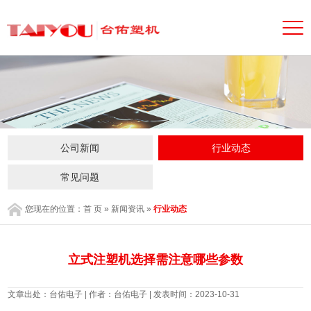
公司新闻
行业动态
常见问题
您现在的位置：
首 页
»
新闻资讯
»
行业动态
立式注塑机选择需注意哪些参数
文章出处：台佑电子 | 作者：台佑电子 | 发表时间：2023-10-31