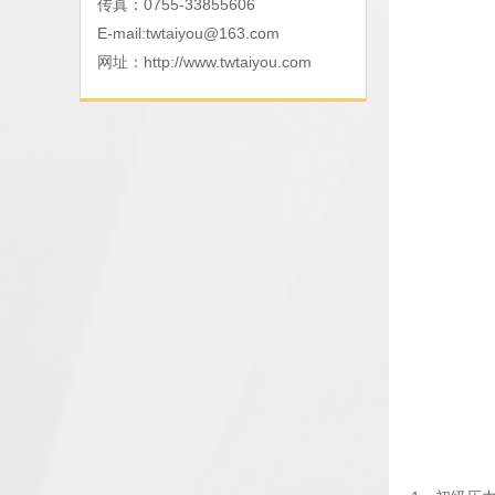
传真：0755-33855606
E-mail:
twtaiyou@163.com
网址：
http://www.twtaiyou.com