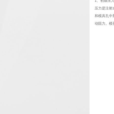
1、初级压
压力是注射
和模具孔中
动阻力。模