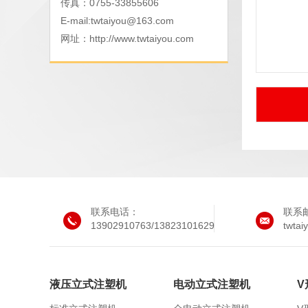
传真：0755-33855606
E-mail:
twtaiyou@163.com
网址：
http://www.twtaiyou.com
联系电话：
联系
13902910763/13823101629
twta
液压立式注塑机
电动立式注塑机
V